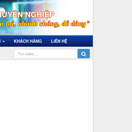
HUYÊN NGHIỆP
n lợi, nhanh chóng, dễ dàng"
N
KHÁCH HÀNG
LIÊN HỆ