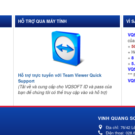
HỖ TRỢ QUA MÁY TÍNH
VÌ 
VQ
củ
+
5
+ 
+
8
+
5
VQ
***
Hỗ trợ trực tuyến với Team Viewer Quick
VQ
Support
(Tải về và cung cấp cho VQSOFT ID và pass của
bạn để chúng tôi có thể truy cập vào và hỗ trợ)
VINH QUANG S
Địa chỉ:
76/42 L
Điện thoại:
028.