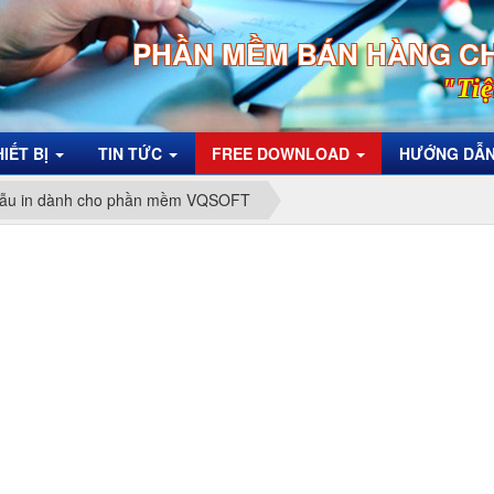
PHẦN MỀM BÁN HÀNG C
"Tiệ
HIẾT BỊ
TIN TỨC
FREE DOWNLOAD
HƯỚNG DẪ
ẫu in dành cho phần mềm VQSOFT