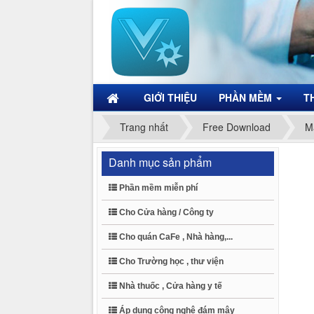
GIỚI THIỆU
PHẦN MỀM
T
Trang nhất
Free Download
M
Danh mục sản phẩm
Phần mềm miễn phí
Cho Cửa hàng / Công ty
Cho quán CaFe , Nhà hàng,...
Cho Trường học , thư viện
Nhà thuốc , Cửa hàng y tế
Áp dụng công nghệ đám mây