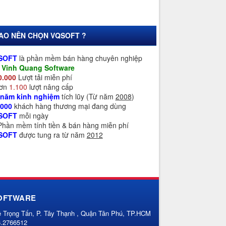
SAO NÊN CHỌN VQSOFT ?
SOFT
là phần mềm bán hàng chuyên nghiệp
a
Vinh Quang Software
0.000
Lượt tải miễn phí
Hơn
1.100
lượt nâng cấp
 năm kinh nghiệm
tích lũy (Từ năm
2008
)
.000
khách hàng thương mại đang dùng
SOFT
mỗi ngày
 Phần mềm tính tiền & bán hàng miễn phí
SOFT
được tung ra từ năm
2012
OFTWARE
ê Trọng Tấn, P. Tây Thạnh , Quận Tân Phú, TP.HCM
6.2766512