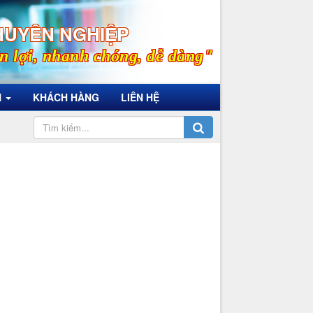
HUYÊN NGHIỆP
n lợi, nhanh chóng, dễ dàng"
N
KHÁCH HÀNG
LIÊN HỆ