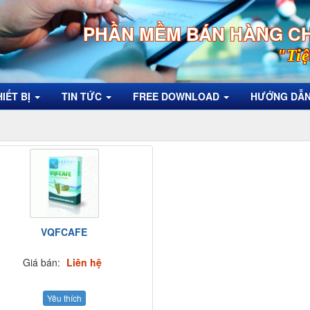
PHẦN MỀM BÁN HÀNG C
"Tiệ
HIẾT BỊ
TIN TỨC
FREE DOWNLOAD
HƯỚNG DẪ
VQFCAFE
Giá bán:
Liên hệ
Yêu thích