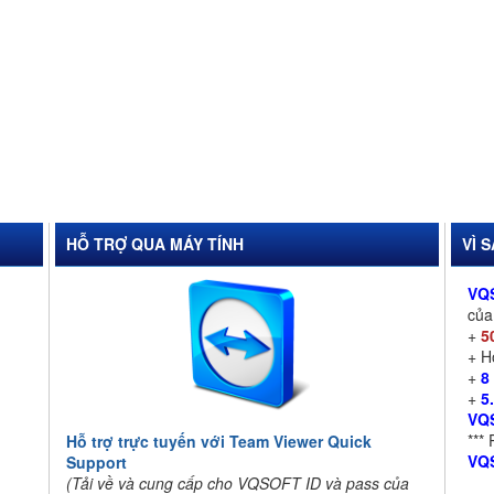
HỖ TRỢ QUA MÁY TÍNH
VÌ 
VQ
củ
+
5
+ 
+
8
+
5
VQ
***
Hỗ trợ trực tuyến với Team Viewer Quick
VQ
Support
(Tải về và cung cấp cho VQSOFT ID và pass của