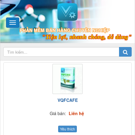
PHẦN MỀM BÁN HÀNG CHUYÊN NGHIỆP
"Tiện lợi, nhanh chóng, dễ dàng"
VQFCAFE
Giá bán:
Liên hệ
Yêu thích