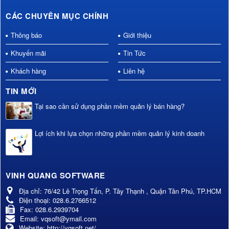
CÁC CHUYÊN MỤC CHÍNH
Thông báo
Giới thiệu
Khuyến mãi
Tin Tức
Khách hàng
Liên hệ
TIN MỚI
Tại sao cần sử dụng phần mềm quản lý bán hàng?
Lợi ích khi lựa chọn những phần mềm quản lý kinh doanh
VINH QUANG SOFTWARE
Địa chỉ:
76/42 Lê Trọng Tấn, P. Tây Thạnh , Quận Tân Phú, TP.HCM
Điện thoại:
028.6.2766512
Fax:
028.6.2939704
Email:
vqsoft@ymail.com
Website:
http://vqsoft.net/