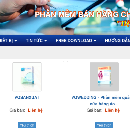
PHẦN MỀM BÁN HÀNG C
"Tiệ
HIẾT BỊ
TIN TỨC
FREE DOWNLOAD
HƯỚNG DẪ
VQSANXUAT
VQWEDDING - Phần mềm quản
cửa hàng áo...
Giá bán:
Liên hệ
Giá bán:
Liên hệ
Yêu thích
Yêu thích