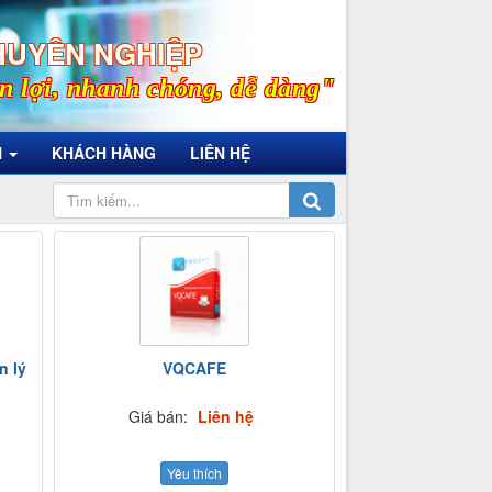
HUYÊN NGHIỆP
n lợi, nhanh chóng, dễ dàng"
N
KHÁCH HÀNG
LIÊN HỆ
 lý
VQCAFE
Giá bán:
Liên hệ
Yêu thích