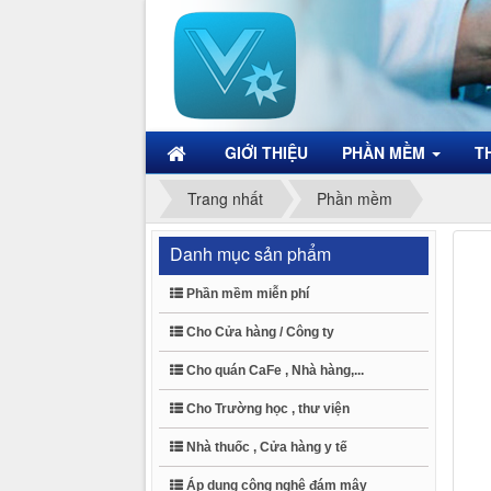
GIỚI THIỆU
PHẦN MỀM
T
Trang nhất
Phần mềm
Danh mục sản phẩm
Phần mềm miễn phí
Cho Cửa hàng / Công ty
Cho quán CaFe , Nhà hàng,...
Cho Trường học , thư viện
Nhà thuốc , Cửa hàng y tế
Áp dụng công nghệ đám mây