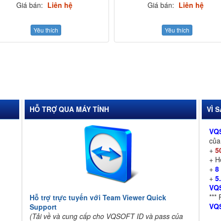
Giá bán:
Liên hệ
Giá bán:
Liên hệ
Yêu thích
Yêu thích
HỖ TRỢ QUA MÁY TÍNH
VÌ 
VQ
củ
+
5
+ 
+
8
+
5
VQ
***
Hỗ trợ trực tuyến với Team Viewer Quick
VQ
Support
(Tải về và cung cấp cho VQSOFT ID và pass của