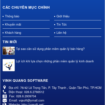
CÁC CHUYÊN MỤC CHÍNH
Thông báo
Giới thiệu
Khuyến mãi
Tin Tức
Khách hàng
Liên hệ
TIN MỚI
Tại sao cần sử dụng phần mềm quản lý bán hàng?
Lợi ích khi lựa chọn những phần mềm quản lý kinh doanh
VINH QUANG SOFTWARE
Địa chỉ:
76/42 Lê Trọng Tấn, P. Tây Thạnh , Quận Tân Phú, TP.HCM
Điện thoại:
028.6.2766512
Fax:
028.6.2939704
Email:
vqsoft@ymail.com
Website:
http://vqsoft.net/