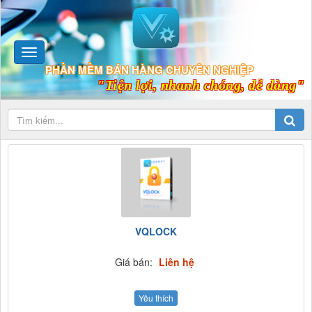
PHẦN MỀM BÁN HÀNG CHUYÊN NGHIỆP
"Tiện lợi, nhanh chóng, dễ dàng"
VQLOCK
Giá bán:
Liên hệ
Yêu thích