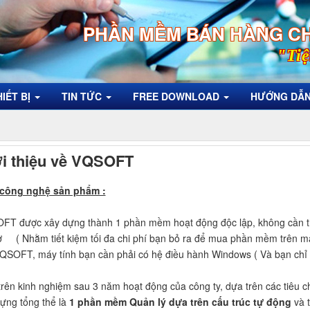
PHẦN MỀM BÁN HÀNG C
"Tiệ
HIẾT BỊ
TIN TỨC
FREE DOWNLOAD
HƯỚNG DẪ
i thiệu về VQSOFT
ề công nghệ sản phẩm :
T được xây dựng thành 1 phần mềm hoạt động độc lập, không cần thiế
ợ ( Nhằm tiết kiệm tối đa chi phí bạn bỏ ra để mua phần mềm trên máy 
QSOFT, máy tính bạn cần phải có hệ điều hành Windows ( Và bạn chỉ
rên kinh nghiệm sau 3 năm hoạt động của công ty, dựa trên các tiêu
ựng tổng thể là
1 phần mềm Quản lý dựa trên cấu trúc tự động
và t