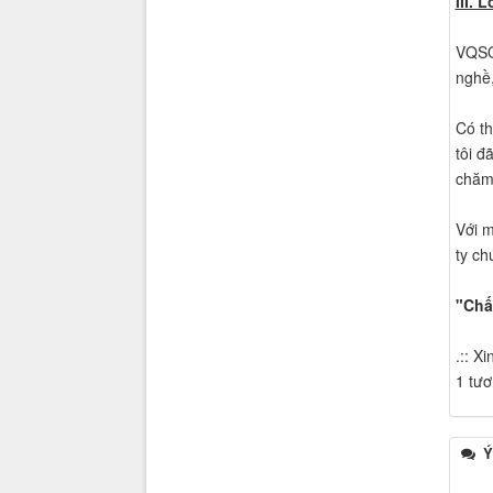
III. L
VQSOF
nghề,
Có th
tôi đ
chăm 
Với m
ty ch
"Chấ
.:: X
1 tươ
Ý