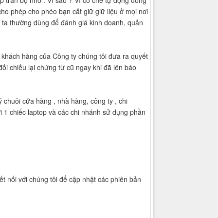
 tràn bộ nhớ . Vì sao ? Vì cơ chế tự động đóng
o phép cho phéo bạn cất giữ giữ liệu ở mọi nơi
g ta thường dùng để đánh giá kinh doanh, quản
ể khách hàng của Công ty chúng tôi đưa ra quyết
i chiếu lại chứng từ cũ ngay khi đã lên báo
 chuỗi cửa hàng , nhà hàng, công ty , chi
ới 1 chiếc laptop và các chi nhánh sử dụng phần
t nối với chúng tôi để cập nhật các phiên bản