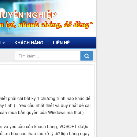
HUYÊN NGHIỆP
n lợi, nhanh chóng, dễ dàng"
N
KHÁCH HÀNG
LIÊN HỆ
t phải cài bất kỳ 1 chương trình nào khác để
tính ) . Yêu cầu nhất thiết và duy nhất để cài
 cần mua bản quyền của Windows mà thôi )
 chí và yêu cầu của khách hàng, VQSOFT được
ối ưu hóa các thao tác xử lý dữ liệu hàng ngày