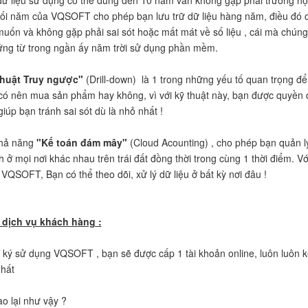
ữ liệu sử dụng có thể dùng đến 10 năm vẫn không gặp phải trường hợp
ối năm của VQSOFT cho phép bạn lưu trữ dữ liệu hàng năm, điều đó ch
uốn và không gặp phải sai sót hoặc mất mát về số liệu , cái mà chún
ứng từ trong ngần ấy năm trời sử dụng phần mềm.
thuật Truy ngược"
(Drill-down) là 1 trong những yếu tố quan trọng đ
có nên mua sản phẩm hay không, vì với kỹ thuật này, bạn được quyền đố
giúp bạn tránh sai sót dù là nhỏ nhất !
khả năng
"Kế toán đám mây"
(Cloud Acounting) , cho phép bạn quản lý
 ở mọi nơi khác nhau trên trái đất đồng thời trong cùng 1 thời điểm. V
QSOFT, Bạn có thể theo dõi, xử lý dữ liệu ở bất kỳ nơi đâu !
ề dịch vụ khách hàng :
ký sử dụng VQSOFT , bạn sẽ được cấp 1 tài khoản online, luôn luôn kế
hất
ao lại như vậy ?