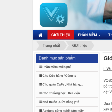
GIỚI THIỆU
PHẦN MỀM
T
Trang nhất
Giới thiệu
Giớ
Danh mục sản phẩm
Phần mềm miễn phí
I. V
Cho Cửa hàng / Công ty
VQSOF
Cho quán CaFe , Nhà hàng,...
bổ tr
đặt V
Cho Trường học , thư viện
Nhà thuốc , Cửa hàng y tế
Dựa t
xây d
Áp dụng công nghệ đám mây