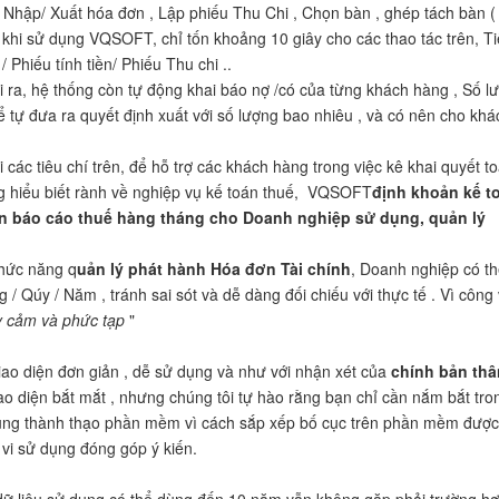
 Nhập/ Xuất hóa đơn , Lập phiếu Thu Chi , Chọn bàn , ghép tách bàn (
khi sử dụng VQSOFT, chỉ tốn khoảng 10 giây cho các thao tác trên, Tiết
/ Phiếu tính tiền/ Phiếu Thu chi ..
 ra, hệ thống còn tự động khai báo nợ /có của từng khách hàng , Số l
ể tự đưa ra quyết định xuất với số lượng bao nhiêu , và có nên cho kh
 các tiêu chí trên, để hỗ trợ các khách hàng trong việc kê khai quyết 
 hiểu biết rành về nghiệp vụ kế toán thuế, VQSOFT
định khoản kế t
 In báo cáo thuế hàng tháng cho Doanh nghiệp sử dụng, quản lý
hức năng q
uản lý phát hành Hóa đơn Tài chính
, Doanh nghiệp có th
 / Qúy / Năm , tránh sai sót và dễ dàng đối chiếu với thực tế . Vì công
 cảm và phức tạp
"
iao diện đơn giản , dễ sử dụng và như với nhận xét của
chính bản th
ao diện bắt mắt , nhưng chúng tôi tự hào rằng bạn chỉ cần nắm bắt tro
ng thành thạo phần mềm vì cách sắp xếp bố cục trên phần mềm được 
vi sử dụng đóng góp ý kiến.