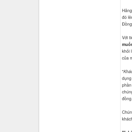
Hảng 
đó lê
Đồng 
Với ti
muố
khối 
của 
"
Khác
dụng 
phần 
chúng
đồng
Chúng
khách