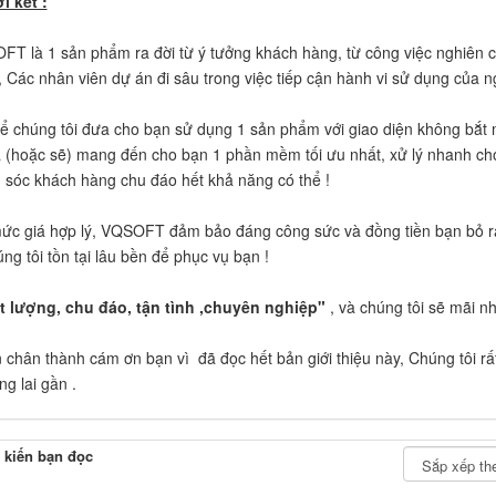
ời kết :
T là 1 sản phẩm ra đời từ ý tưởng khách hàng, từ công việc nghiên cứ
 Các nhân viên dự án đi sâu trong việc tiếp cận hành vi sử dụng của n
ể chúng tôi đưa cho bạn sử dụng 1 sản phẩm với giao diện không bắt m
ã (hoặc sẽ) mang đến cho bạn 1 phần mềm tối ưu nhất, xử lý nhanh ch
sóc khách hàng chu đáo hết khả năng có thể !
ức giá hợp lý, VQSOFT đảm bảo đáng công sức và đồng tiền bạn bỏ r
úng tôi tồn tại lâu bền để phục vụ bạn !
t lượng, chu đáo, tận tình ,chuyên nghiệp"
, và chúng tôi sẽ mãi nh
in chân thành cám ơn bạn vì đã đọc hết bản giới thiệu này, Chúng tôi r
ng lai gần .
 kiến bạn đọc