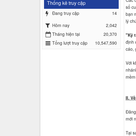
Các d
Thống kê truy cập
sổ cu
Đang truy cập
14
bạn m
lý ch
Hôm nay
2,042
Tháng hiện tại
20,370
"Kỹ 
định 
Tổng lượt truy cập
10,547,590
cáo, 
Với 
nhánh
mềm V
II. V
Đăng 
mới n
Tại s