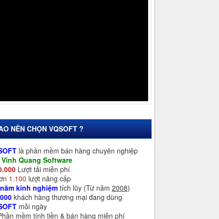
SAO NÊN CHỌN VQSOFT ?
SOFT
là phần mềm bán hàng chuyên nghiệp
a
Vinh Quang Software
0.000
Lượt tải miễn phí
Hơn
1.100
lượt nâng cấp
 năm kinh nghiệm
tích lũy (Từ năm
2008
)
.000
khách hàng thương mại đang dùng
SOFT
mỗi ngày
 Phần mềm tính tiền & bán hàng miễn phí