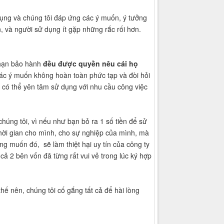
ụng và chúng tôi đáp ứng các ý muốn, ý tưởng
 và người sử dụng ít gặp những rắc rối hơn.
 hạn bảo hành
đều được quyền nêu cái họ
ác ý muốn không hoàn toàn phức tạp và đòi hỏi
có thể yên tâm sử dụng với nhu cầu công việc
 chúng tôi, vì nếu như bạn bỏ ra 1 số tiền để sử
hời gian cho mình, cho sự nghiệp của mình, mà
muốn đó, sẽ làm thiệt hại uy tín của công ty
 cả 2 bên vốn đã từng rất vui vẻ trong lúc ký hợp
hế nên, chúng tôi cố gắng tất cả để hài lòng