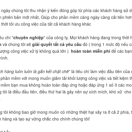
ngày chúng tôi thu nhận ý kiến đóng góp từ phía các khách hàng sử d
n phiên bản mới nhất, Giúp cho phần mềm càng ngày càng cải tiến hơn,
thời tối ưu công việc của tất cả khách hàng khác
êu chí "
chuyên nghiệp
" của công ty, Mọi khách hàng đang trong thời
n
và chúng tôi sẽ
giải quyết tất cả yêu cầu
đó ( trong 1 mức độ nếu c
lượng công việc xử lý không quá lớn )
hoàn toàn miễn phí
để các bạn 
mình.
h hàng luôn luôn là gắn kết chặt chẽ
" là tiêu chí làm việc đầu tiên của
phần mềm với mong muốn giảm tải khối lượng công việc và tiết kiệm t
mềm bạn mua không hoàn toàn đáp ứng hoặc đáp ứng 1 số ít các mong 
 tôi là điều đầu tiên, điều thứ hai là gây nên sự xích mích, khó xử cho
.
 tôi không bao giờ mong muốn có những thiệt hại xảy ra ở cả 2 phía, t
 hàng và tạo sự vững chắc cho chính chúng tôi!