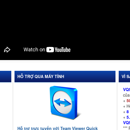
HỖ TRỢ QUA MÁY TÍNH
VÌ 
VQ
củ
+
5
+ 
+
8
+
5
VQ
***
Hỗ trợ trực tuyến với Team Viewer Quick