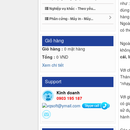
như :
Nghiệp vụ khác - Theo yêu...
dùng 
hàng 
Phần cứng - Máy in - Máy...
Ngoài
có th
Giỏ hàng
Ngoài
Giỏ hàng :
0
mặt hàng
không
cái,
Tổng :
0
VND
Xem chi tiết
Với c
Tháng
Support
"
nhạy
Kinh doanh
Với g
0903 195 187
có gi
sử dụ
hành 