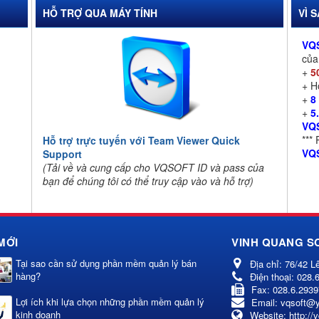
HỖ TRỢ QUA MÁY TÍNH
VÌ 
VQ
củ
+
5
+ 
+
8
+
5
VQ
***
Hỗ trợ trực tuyến với Team Viewer Quick
VQ
Support
(Tải về và cung cấp cho VQSOFT ID và pass của
bạn để chúng tôi có thể truy cập vào và hỗ trợ)
MỚI
VINH QUANG S
Tại sao cần sử dụng phần mềm quản lý bán
Địa chỉ:
76/42 L
hàng?
Điện thoại:
028.
Fax:
028.6.293
Lợi ích khi lựa chọn những phần mềm quản lý
Email:
vqsoft@
kinh doanh
Website:
http://