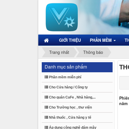
GIỚI THIỆU
PHẦN MỀM
T
Trang nhất
Thông báo
TH
Danh mục sản phẩm
Phần mềm miễn phí
Cho Cửa hàng / Công ty
Phiê
Cho quán CaFe , Nhà hàng,...
năm 
Cho Trường học , thư viện
Nhà thuốc , Cửa hàng y tế
Áp dụng công nghệ đám mây