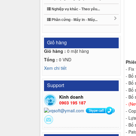
Nghiệp vụ khác - Theo yêu...
Phần cứng - Máy in - Máy...
Giỏ hàng
Giỏ hàng :
0
mặt hàng
Tổng :
0
VND
Phiê
Xem chi tiết
- Fix
- Bổ
- Bổ 
Support
- Bổ
- Bổ
Kinh doanh
0903 195 187
- (Ne
- Cop
- Lự
- Bổ 
- Pat