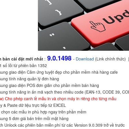
9.0.1498
n bản cài đặt mới nhất
:
-
Download
(Link chính thức) 
 1 số lỗi từ phiên bản 1352
 sung giao diện Cảm ứng tuyệt đẹp cho phần mềm nhà hàng cafe
sung tính năng quản lý đơn hàng
 sung giao diện POS đơn giản cho phần mềm bán hàng
 sung tính năng in ấn mã vạch theo nhiều code (EAN-13, CODE 39, C
w) Cho phép canh lề mẫu in và chọn máy in riêng cho từng mẫu
y & Paste dữ liệu trực tiếp từ EXCEL
a chọn các mẫu in phù hợp ngay trên phần mềm
sung 5 đơn giá bán trên mỗi mặt hàng
ch Unlock các phiên bản miễn phí từ các Version 9.0.309 trở về trước