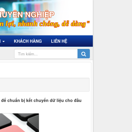
HUYÊN NGHIỆP
n lợi, nhanh chóng, dễ dàng"
N
KHÁCH HÀNG
LIÊN HỆ
p để chuẩn bị kết chuyển dữ liệu cho đầu