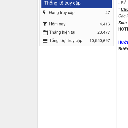
Thống kê truy cập
- Biể
*
Chú
Đang truy cập
47
Các k
Xem 
Hôm nay
4,416
HOTL
Tháng hiện tại
23,477
Tổng lượt truy cập
10,550,697
Hướn
Bước