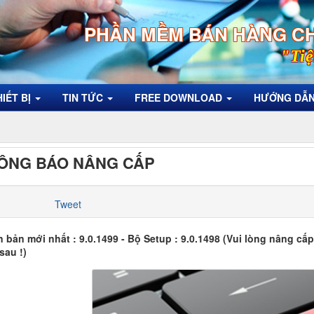
PHẦN MỀM BÁN HÀNG C
"Tiệ
HIẾT BỊ
TIN TỨC
FREE DOWNLOAD
HƯỚNG DẪ
ÔNG BÁO NÂNG CẤP
Tweet
n bản mới nhất : 9.0.1499 - Bộ Setup : 9.0.1498 (Vui lòng nâng cấ
sau !)