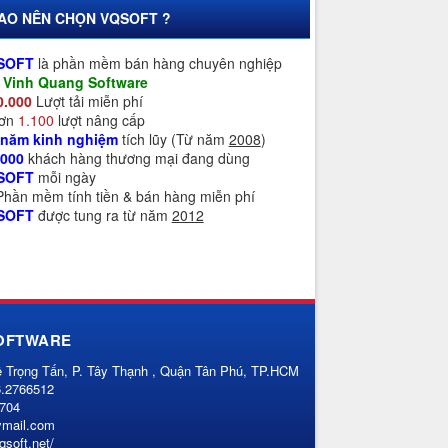
SAO NÊN CHỌN VQSOFT ?
SOFT
là phần mềm bán hàng chuyên nghiệp
a
Vinh Quang Software
0.000
Lượt tải miễn phí
Hơn
1.100
lượt nâng cấp
 năm kinh nghiệm
tích lũy (Từ năm
2008
)
.000
khách hàng thương mại đang dùng
SOFT
mỗi ngày
 Phần mềm tính tiền & bán hàng miễn phí
SOFT
được tung ra từ năm
2012
OFTWARE
ê Trọng Tấn, P. Tây Thạnh , Quận Tân Phú, TP.HCM
6.2766512
9704
ymail.com
vqsoft.net/