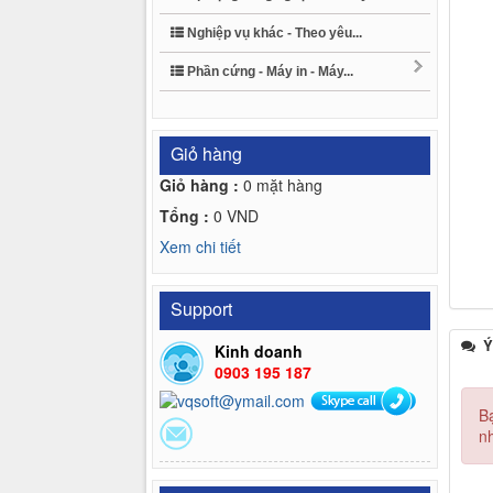
Nghiệp vụ khác - Theo yêu...
Phần cứng - Máy in - Máy...
Giỏ hàng
Giỏ hàng :
0
mặt hàng
Tổng :
0
VND
Xem chi tiết
Support
Ý
Kinh doanh
0903 195 187
B
n