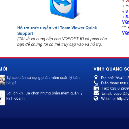
+
5
+ 
+
8
+
5
VQ
***
Hỗ trợ trực tuyến với Team Viewer Quick
VQ
Support
(Tải về và cung cấp cho VQSOFT ID và pass của
bạn để chúng tôi có thể truy cập vào và hỗ trợ)
MỚI
VINH QUANG S
Tại sao cần sử dụng phần mềm quản lý bán
Địa chỉ:
76/42 L
hàng?
Điện thoại:
028.
Fax:
028.6.293
Lợi ích khi lựa chọn những phần mềm quản lý
Email:
vqsoft@
kinh doanh
Website:
http://