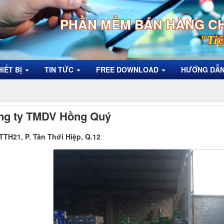
PHẦN MỀM BÁN HÀNG C
"Tiệ
HIẾT BỊ
TIN TỨC
FREE DOWNLOAD
HƯỚNG DẪ
ng ty TMDV Hồng Quý
 TTH21, P. Tân Thới Hiệp, Q.12