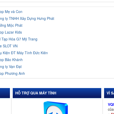
op Mẹ và Con
ng ty TNHH Xây Dựng Hưng Phát
ởng Mộc Phát
op Lazar Kids
 Tạp Hóa G7 Mỹ Trang
e SLOT VN
ụ Kiện ĐT Máy Tính Đức Kiên
op Bảo Khánh
ng ty Vạn Đạt
op Phương Anh
HỖ TRỢ QUA MÁY TÍNH
VÌ 
VQ
củ