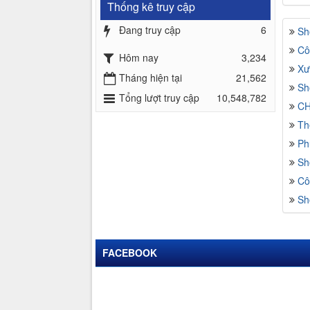
Thống kê truy cập
Đang truy cập
6
Sh
Cô
Hôm nay
3,234
Xư
Tháng hiện tại
21,562
Sh
Tổng lượt truy cập
10,548,782
CH
Th
Ph
Sh
Cô
Sh
FACEBOOK