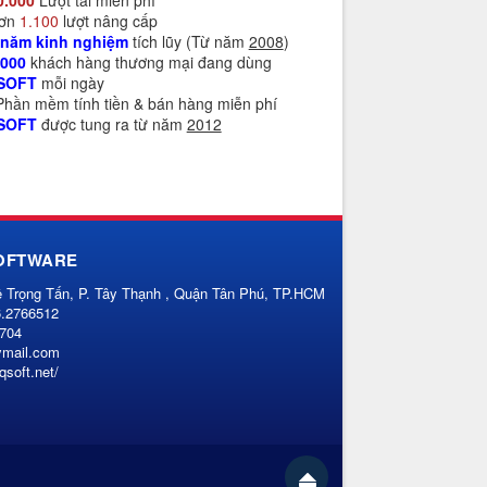
0.000
Lượt tải miễn phí
Hơn
1.100
lượt nâng cấp
 năm kinh nghiệm
tích lũy (Từ năm
2008
)
.000
khách hàng thương mại đang dùng
SOFT
mỗi ngày
 Phần mềm tính tiền & bán hàng miễn phí
SOFT
được tung ra từ năm
2012
OFTWARE
ê Trọng Tấn, P. Tây Thạnh , Quận Tân Phú, TP.HCM
6.2766512
9704
ymail.com
vqsoft.net/