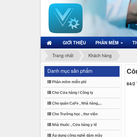
GIỚI THIỆU
PHẦN MỀM
T
Trang nhất
Khách hàng
Cô
Danh mục sản phẩm
Phần mềm miễn phí
84/2
Cho Cửa hàng / Công ty
Cho quán CaFe , Nhà hàng,...
Cho Trường học , thư viện
Nhà thuốc , Cửa hàng y tế
Áp dụng công nghệ đám mây