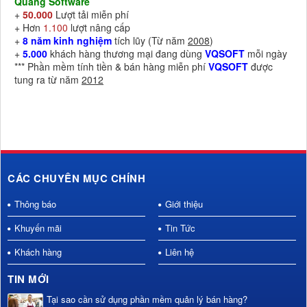
Quang Software
+
50.000
Lượt tải miễn phí
+ Hơn
1.100
lượt nâng cấp
+
8 năm kinh nghiệm
tích lũy (Từ năm
2008
)
+
5.000
khách hàng thương mại đang dùng
VQSOFT
mỗi ngày
*** Phần mềm tính tiền & bán hàng miễn phí
VQSOFT
được
tung ra từ năm
2012
CÁC CHUYÊN MỤC CHÍNH
Thông báo
Giới thiệu
Khuyến mãi
Tin Tức
Khách hàng
Liên hệ
TIN MỚI
Tại sao cần sử dụng phần mềm quản lý bán hàng?