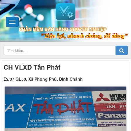
PHẦN MỀM BÁN HÀNG CHUYÊN NGHIỆP
"Tiện lợi, nhanh chóng, dễ dàng"
CH VLXD Tấn Phát
E2/37 QL50, Xã Phong Phú, Bình Chánh