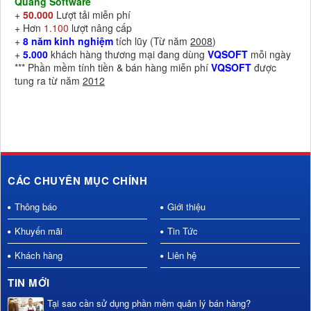
Quang Software
+
50.000
Lượt tải miễn phí
+ Hơn
1.100
lượt nâng cấp
+
8 năm kinh nghiệm
tích lũy (Từ năm
2008
)
+
5.000
khách hàng thương mại đang dùng
VQSOFT
mỗi ngày
*** Phần mềm tính tiền & bán hàng miễn phí
VQSOFT
được
tung ra từ năm
2012
CÁC CHUYÊN MỤC CHÍNH
Thông báo
Giới thiệu
Khuyến mãi
Tin Tức
Khách hàng
Liên hệ
TIN MỚI
Tại sao cần sử dụng phần mềm quản lý bán hàng?