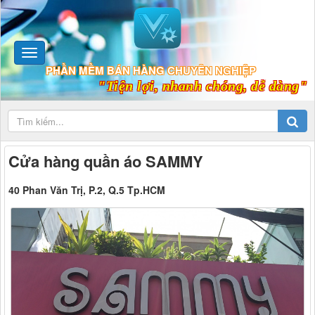
PHẦN MỀM BÁN HÀNG CHUYÊN NGHIỆP
"Tiện lợi, nhanh chóng, dễ dàng"
Cửa hàng quần áo SAMMY
40 Phan Văn Trị, P.2, Q.5 Tp.HCM